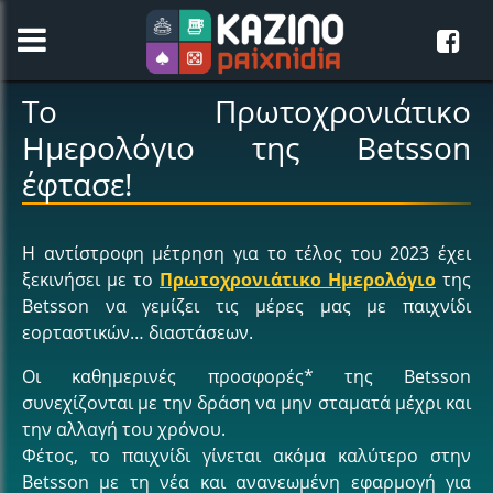
To Πρωτοχρονιάτικο
Ημερολόγιο της Betsson
έφτασε!
Η αντίστροφη μέτρηση για το τέλος του 2023 έχει
ξεκινήσει με το
Πρωτοχρονιάτικο Ημερολόγιo
της
Betsson να γεμίζει τις μέρες μας με παιχνίδι
εορταστικών… διαστάσεων.
Οι καθημερινές προσφορές* της Betsson
συνεχίζονται με την δράση να μην σταματά μέχρι και
την αλλαγή του χρόνου.
Φέτος, το παιχνίδι γίνεται ακόμα καλύτερο στην
Betsson με τη νέα και ανανεωμένη εφαρμογή για