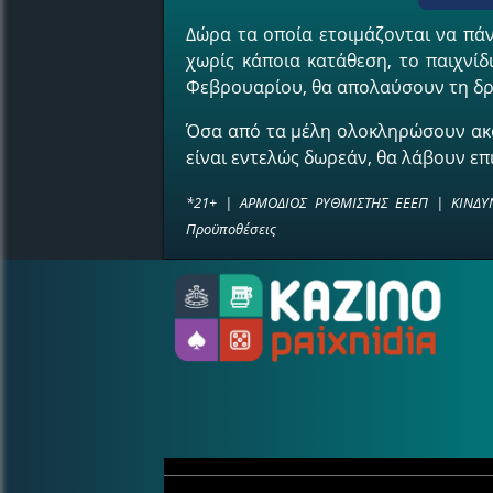
Δώρα τα οποία ετοιμάζονται να πάνε
χωρίς κάποια κατάθεση, το παιχνίδ
Φεβρουαρίου, θα απολαύσουν τη δρ
Όσα από τα μέλη ολοκληρώσουν ακολ
είναι εντελώς δωρεάν, θα λάβουν επι
*​21+ | ΑΡΜΟΔΙΟΣ ΡΥΘΜΙΣΤΗΣ ΕΕΕΠ | ΚΙΝΔΥ
Προϋποθέσεις