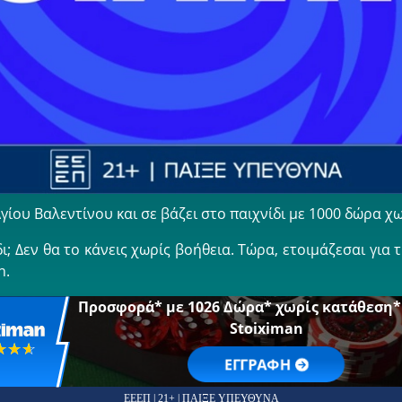
γίου Βαλεντίνου και σε βάζει στο παιχνίδι με 1000 δώρα χ
δι; Δεν θα το κάνεις χωρίς βοήθεια. Τώρα, ετοιμάζεσαι για
n.
Προσφορά* με 1026 Δώρα* χωρίς κατάθεση*
Stoiximan
☆☆☆
★★★
ΕΓΓΡΑΦΗ
ΕΕΕΠ | 21+ | ΠΑΙΞΕ ΥΠΕΥΘΥΝΑ