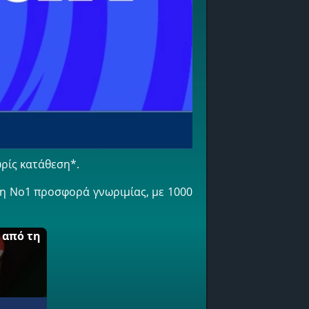
ωρίς κατάθεση*.
 τη Νο1 προσφορά γνωριμίας, με 1000
 από τη