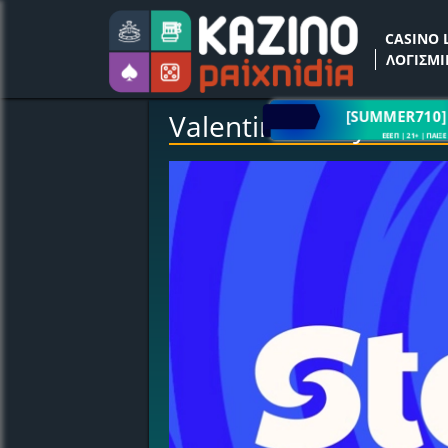
CASINO 
ΛΟΓΙΣΜ
[SUMMER710] 
Valentine’s Day: Με 
ΕΕΕΠ | 21+ | ΠΑΙΞ