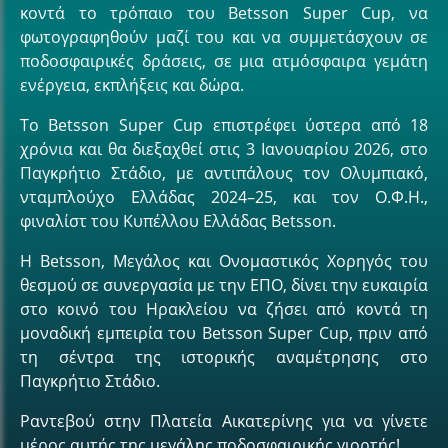
κοντά το τρόπαιο του Betsson Super Cup, να
φωτογραφηθούν μαζί του και να συμμετάσχουν σε
ποδοσφαιρικές δράσεις, σε μια ατμόσφαιρα γεμάτη
ενέργεια, εκπλήξεις και δώρα.
Το Betsson Super Cup επιστρέφει ύστερα από 18
χρόνια και θα διεξαχθεί στις 3 Ιανουαρίου 2026, στο
Παγκρήτιο Στάδιο, με αντιπάλους τον Ολυμπιακό,
νταμπλούχο Ελλάδας 2024–25, και τον Ο.Φ.Η.,
φιναλίστ του Κυπέλλου Ελλάδας Betsson.
Η Betsson, Μεγάλος και Ονομαστικός Χορηγός του
θεσμού σε συνεργασία με την ΕΠΟ, δίνει την ευκαιρία
στο κοινό του Ηρακλείου να ζήσει από κοντά τη
μοναδική εμπειρία του Betsson Super Cup, πριν από
τη σέντρα της ιστορικής αναμέτρησης στο
Παγκρήτιο Στάδιο.
Ραντεβού στην Πλατεία Αικατερίνης για να γίνετε
μέρος αυτής της μεγάλης ποδοσφαιρικής γιορτής!