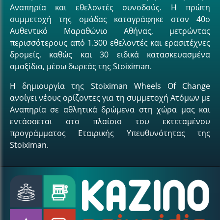
Αναπηρία και εθελοντές συνοδούς. Η πρώτη
συμμετοχή της ομάδας καταγράφηκε στον 40ο
Αυθεντικό Μαραθώνιο Αθήνας, μετρώντας
περισσότερους από 1.300 εθελοντές και ερασιτέχνες
δρομείς, καθώς και 30 ειδικά κατασκευασμένα
αμαξίδια, μέσω δωρεάς της Stoiximan.
Η δημιουργία της Stoiximan Wheels Of Change
ανοίγει νέους ορίζοντες για τη συμμετοχή Ατόμων με
Αναπηρία σε αθλητικά δρώμενα στη χώρα μας και
εντάσσεται στο πλαίσιο του εκτεταμένου
προγράμματος Εταιρικής Υπευθυνότητας της
Stoiximan.