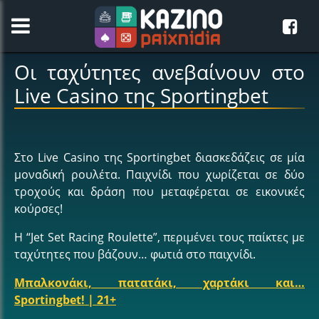
Οι ταχύτητες ανεβαίνουν στο
Live Casino της Sportingbet
Στο Live Casino της Sportingbet διασκεδάζεις σε μία
μοναδική ρουλέτα. Παιχνίδι που χωρίζεται σε δύο
τροχούς και δράση που μεταφέρεται σε εικονικές
κούρσες!
H “Jet Set Racing Roulette”, περιμένει τους παίκτες με
ταχύτητες που βάζουν… φωτιά στο παιχνίδι.
Μπαλκονάκι, πατατάκι, χαρτάκι και…
Sportingbet! |
21+