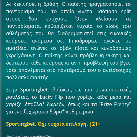
Ας ξεκινήσει η δράση! Ο παίκτης πραγματοποιεί το
ποντάρισμά του, το οποίο γίνεται ισόποσα split
στους δύο τροχούς. Όταν κλείσουν τα
πονταρίσματα, καθορίζεται τυχαία το είδος του
αθλήματος που θα διαδραματιστεί στις εικονικές
κούρσες, ανάμεσα σε: Ιπποδρομίες, αγώνες με
αμαξίδια, αγώνες σε οβάλ πίστα και κυνοδρομίες
γκρεϊχάουντ. Ο παίκτης κάνει πρόβλεψη νικητή και
δεύτερου κάθε κούρσας κι αν η πρόβλεψή του βγει,
τότε απονέμεται στο ποντάρισμά του ο αντίστοιχος
πολλαπλασιαστής.
Στην Sportingbet, βρίσκεις τις πιο συναρπαστικές
ρουλέτες, το Lucky Flip που γυρίζει κάθε μέρα και
χαρίζει έπαθλα* δωρεάν, όπως και τα “Prize Frenzy”
για ένα ξεχωριστό δώρο* καθημερινά!
Sportingbet. Όχι τυχαία επιλογή. |
21+
*Ισχύουν όροι και προϋποθέσεις.