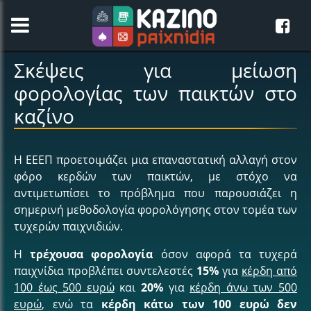
Σκέψεις για μείωση
φορολογίας των παικτών στο
καζίνο
Η ΕΕΕΠ προετοιμάζει μια επαναστατική αλλαγή στον
φόρο κερδών των παικτών, με στόχο να
αντιμετωπίσει το πρόβλημα που παρουσιάζει η
σημερινή μεθοδολογία φορολόγησης στον τομέα των
τυχερών παιχνιδιών.
Η
τρέχουσα φορολογία
όσον αφορά τα τυχερά
παιχνίδια προβλέπει συντελεστές
15%
για
κέρδη από
100 έως 500 ευρώ
και
20%
για
κέρδη άνω των 500
ευρώ
, ενώ τα
κέρδη κάτω των 100 ευρώ δεν