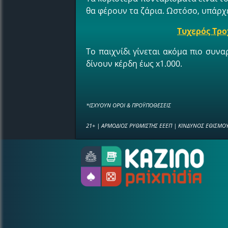
θα φέρουν τα ζάρια. Ωστόσο, υπάρχε
Τυχερός Τρο
Το παιχνίδι γίνεται ακόμα πιο συν
δίνουν κέρδη έως x1.000.
*ΙΣΧΥΟΥΝ ΟΡΟΙ & ΠΡΟΫΠΟΘΕΣΕΙΣ
21+ | ΑΡΜΟΔΙΟΣ ΡΥΘΜΙΣΤΗΣ ΕΕΕΠ | ΚΙΝΔΥΝΟΣ ΕΘΙΣΜΟΥ