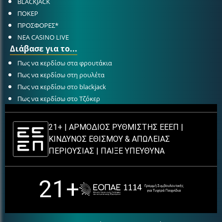
BLACKJACK
ΠΟΚΕΡ
ΠΡΟΣΦΟΡΕΣ*
ΝΕΑ CASINO LIVE
Διάβασε για το...
Πως να κερδίσω στα φρουτάκια
Πως να κερδίσω στη ρουλέτα
Πως να κερδίσω στο blackjack
Πως να κερδίσω στο Τζόκερ
21+ | ΑΡΜΟΔΙΟΣ ΡΥΘΜΙΣΤΗΣ ΕΕΕΠ |
ΚΙΝΔΥΝΟΣ ΕΘΙΣΜΟΥ & ΑΠΩΛΕΙΑΣ
ΠΕΡΙΟΥΣΙΑΣ |
ΠΑΙΞΕ ΥΠΕΥΘΥΝΑ
21+