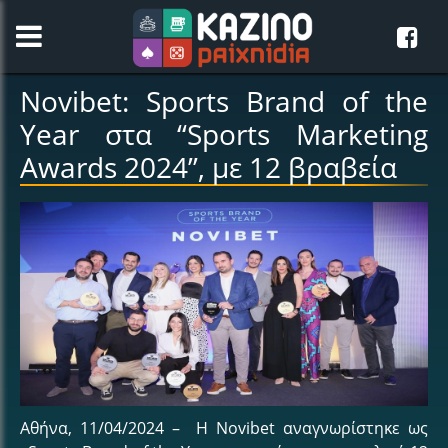
Novibet: Sports Brand of the
Year στα “Sports Marketing
Awards 2024”, με 12 βραβεία
Αθήνα, 11/04/2024 – Η Νοvibet αναγνωρίστηκε ως