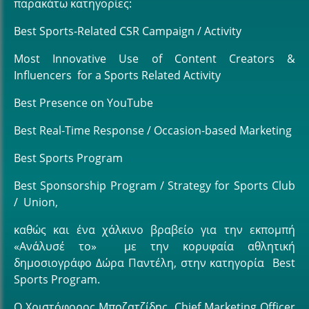
παρακάτω κατηγορίες:
Best Sports-Related CSR Campaign / Activity
Most Innovative Use of Content Creators &
Influencers for a Sports Related Activity
Best Presence on YouTube
Best Real-Time Response / Occasion-based Marketing
Best Sports Program
Best Sponsorship Program / Strategy for Sports Club
/ Union,
καθώς και ένα χάλκινο βραβείο για την εκπομπή
«Ανάλυσέ το» με την κορυφαία αθλητική
δημοσιογράφο Δώρα Παντέλη, στην κατηγορία Best
Sports Program.
O Χριστόφορος Μποζατζίδης, Chief Marketing Officer