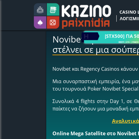
CASINO 
ΛΟΓΙΣΜ
[STX500] ΓΙΑ 5
Novibet Special – A
ΕΕΕΠ | 21+ | ΠΑΙΞ
στέλνει σε μια σούπε
Novibet και Regency Casinos κάνουν
Μια συναρπαστική εμπειρία, ένα μα
του τουρνουά Poker Novibet Special 
Συνολικά 4 flights στην Day 1, σε 
παίκτες να ζήσουν μια μοναδική εμπ
Αναλυτικά
Online Mega Satellite στο Novibet 