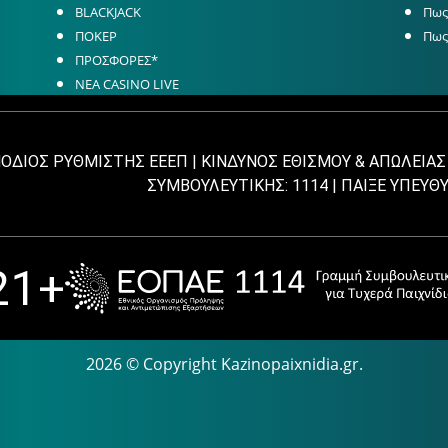
BLACKJACK
Πως
ΠΟΚΕΡ
Πως
ΠΡΟΣΦΟΡΕΣ*
ΝΕΑ CASINO LIVE
ΜΟΔΙΟΣ ΡΥΘΜΙΣΤΗΣ ΕΕΕΠ | ΚΙΝΔΥΝΟΣ ΕΘΙΣΜΟΥ & ΑΠΩΛΕΙΑΣ
ΣΥΜΒΟΥΛΕΥΤΙΚΗΣ: 1114 |
ΠΑΙΞΕ ΥΠΕΥΘ
21+
2026 © Copyright Kazinopaixnidia.gr.