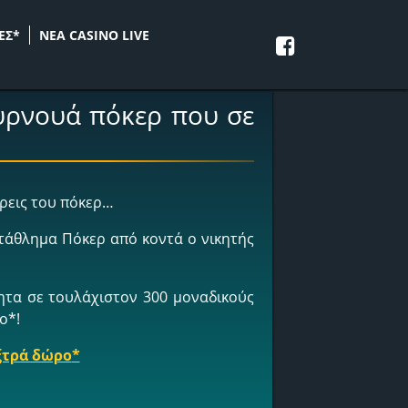
ΕΣ*
ΝΕΑ CASINO LIVE
ουρνουά πόκερ που σε
τρεις του πόκερ…
ωτάθλημα Πόκερ από κοντά ο νικητής
ότητα σε τουλάχιστον 300 μοναδικούς
ο*!
ξτρά δώρο
*