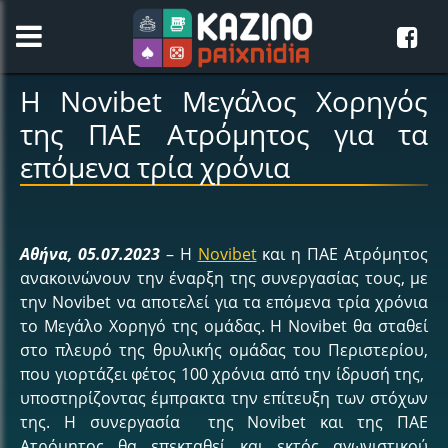
Η Novibet Μεγάλος Χορηγός
της ΠΑΕ Ατρόμητος για τα
επόμενα τρία χρόνια
Αθήνα, 05.07.2023
– Η
Novibet
και η ΠΑΕ Ατρόμητος
ανακοινώνουν την έναρξη της συνεργασίας τους, με
την Novibet να αποτελεί για τα επόμενα τρία χρόνια
το Μεγάλο Χορηγό της ομάδας. Η Novibet θα σταθεί
στο πλευρό της θρυλικής ομάδας του Περιστερίου,
που γιορτάζει φέτος 100 χρόνια από την ίδρυσή της,
υποστηρίζοντας έμπρακτα την επίτευξη των στόχων
της. Η συνεργασία της Novibet και της ΠΑΕ
Ατρόμητος θα επεκταθεί και εκτός αγωνιστικού