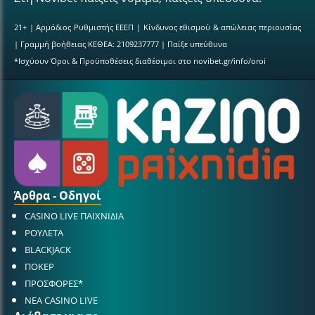
21+ | Αρμόδιος Ρυθμιστής ΕΕΕΠ | Κίνδυνος εθισμού & απώλειας περιουσίας
| Γραμμή βοήθειας ΚΕΘΕΑ: 2109237777 | Παίξε υπεύθυνα
*Ισχύουν Όροι & Προϋποθέσεις διαθέσιμοι στο novibet.gr/info/oroi
Άρθρα - Οδηγοί
CASINO LIVE ΠΑΙΧΝΙΔΙΑ
ΡΟΥΛΕΤΑ
BLACKJACK
ΠΟΚΕΡ
ΠΡΟΣΦΟΡΕΣ*
ΝΕΑ CASINO LIVE