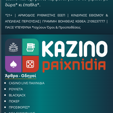
δώρα* κι έπαθλα*.
*​
21+ | ΑΡΜΟΔΙΟΣ ΡΥΘΜΙΣΤΗΣ ΕΕΕΠ | ΚΙΝΔΥΝΟΣ ΕΘΙΣΜΟΥ &
ΑΠΩΛΕΙΑΣ ΠΕΡΙΟΥΣΙΑΣ| ΓΡΑΜΜΗ ΒΟΗΘΕΙΑΣ ΚΕΘΕΑ: 2109237777 |
ΠΑΙΞΕ ΥΠΕΥΘΥΝΑ *Ισχύουν Όροι & Προϋποθέσεις
Άρθρα - Οδηγοί
CASINO LIVE ΠΑΙΧΝΙΔΙΑ
ΡΟΥΛΕΤΑ
BLACKJACK
ΠΟΚΕΡ
ΠΡΟΣΦΟΡΕΣ*