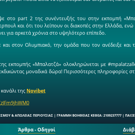
υψε στο part 2 της συνέντευξής του στην εκπομπή «Μπ
ρπουλ και ότι του λείπουν οι διακοπές στην Ελλάδα, ενώ 
ίνει για αρκετά χρόνια στο υψηλότερο επίπεδο.
 και στον Ολυμπιακό, την ομάδα που τον ανέδειξε και
της εκπομπής «Μπαλατζά» ολοκληρώνεται με #mpalatzall
ιεκδικώντας μοναδικά δώρα! Περισσότερες πληροφορίες στ
e κανάλι της
Novibet
=CzJFm9jhWM0
ΙΣΜΟΥ & ΑΠΩΛΕΙΑΣ ΠΕΡΙΟΥΣΙΑΣ | ΓΡΑΜΜΗ ΒΟΗΘΕΙΑΣ ΚΕΘΕΑ: 2109237777 | ΠΑΙΞ
Άρθρα - Οδηγοί
Διάβ