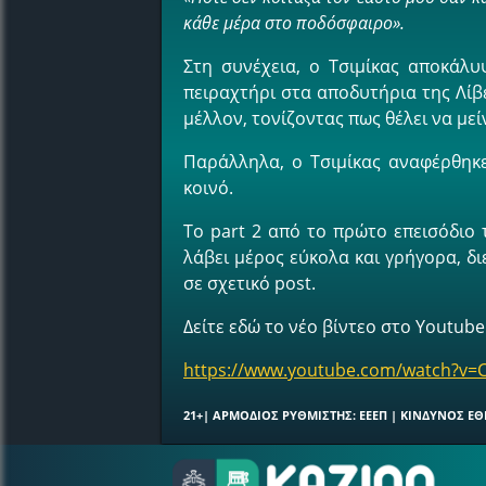
κάθε μέρα στο ποδόσφαιρο».
Στη συνέχεια, ο Τσιμίκας αποκάλ
πειραχτήρι στα αποδυτήρια της Λίβε
μέλλον, τονίζοντας πως θέλει να με
Παράλληλα, ο Τσιμίκας αναφέρθηκε
κοινό.
Το part 2 από το πρώτο επεισόδιο 
λάβει μέρος εύκολα και γρήγορα, δ
σε σχετικό post.
Δείτε εδώ το νέο βίντεο στο Youtub
https://www.youtube.com/watch?v
21+| ΑΡΜΟΔΙΟΣ ΡΥΘΜΙΣΤΗΣ: ΕΕΕΠ | ΚΙΝΔΥΝΟΣ ΕΘ