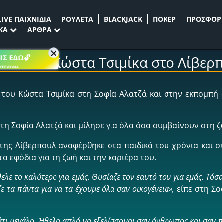
LIVE ΠΑΙΧΝΙΔΙΑ
ΡΟΥΛΕΤΑ
BLACKJACK
ΠΟΚΕΡ
ΠΡΟΣΦΟΡ
ΙΚΑ
ΑΡΘΡΑ
ΙΣ ΕΔΩ🔓
τά τον Κώστα Τσιμίκα στο Λίβερπο
Ε ΥΠΕΥΘΥΝΑ
 του Κώστα Τσιμίκα στη Σοφία Αλατζά και στην εκπομπή 
 στη Σοφία Αλατζά και μίλησε για όλα όσα συμβαίνουν στη 
ης Λίβερπουλ αναφέρθηκε στα παιδικά του χρόνια και στ
τα εφόδια για τη ζωή και την καριέρα του.
ελε το καλύτερο για εμάς. Θυσίαζε τον εαυτό του για εμάς. Τόσα
ε τα πάντα για να τα έχουμε όλα σαν οικογένεια»,
είπε στη Σο
κάτι μεγάλο. Ήθελα απλά να εξελίσσομαι σαν άνθρωπος και σαν 