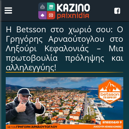
Η Betsson στο χωριό σου: Ο
Γρηγόρης Αρναούτογλου στο
Ληξούρι Κεφαλονιάς – Μια
πρωτοβουλία πρόληψης και
αλληλεγγύης!