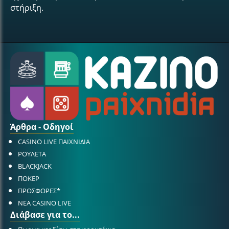
στήριξη.
Άρθρα - Οδηγοί
CASINO LIVE ΠΑΙΧΝΙΔΙΑ
ΡΟΥΛΕΤΑ
BLACKJACK
ΠΟΚΕΡ
ΠΡΟΣΦΟΡΕΣ*
ΝΕΑ CASINO LIVE
Διάβασε για το...