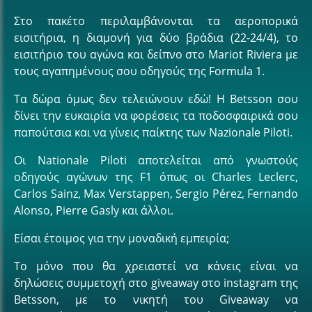
Στο πακέτο περιλαμβάνονται τα αεροπορικά
εισιτήρια, η διαμονή για δύο βράδια (22-24/4), το
εισιτήριο του αγώνα και δείπνο στο Mariot Riviera με
τους αγαπημένους σου οδηγούς της Formula 1.
Tα δώρα όμως δεν τελειώνουν εδώ! Η Betsson σου
δίνει την ευκαιρία να φορέσεις τα ποδοσφαιρικά σου
παπούτσια και να γίνεις παίκτης των Nazionale Piloti.
Οι Nationale Piloti αποτελείται από γνωστούς
οδηγούς αγώνων της F1 όπως οι Charles Leclerc,
Carlos Sainz, Max Verstappen, Sergio Pérez, Fernando
Alonso, Pierre Gasly και άλλοι.
Είσαι έτοιμος για την μοναδική εμπειρία;
Το μόνο που θα χρειαστεί να κάνεις είναι να
δηλώσεις συμμετοχή στο giveaway στο instagram της
Betsson, με το νικητή του Giveaway να