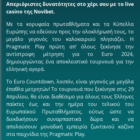
Απεριόριστες δυνατότητες στο χέρι σου με το live
casino της Novibet.
Με τα κορυφαία πρωταθλήματα και τα Κύπελλα
Ευρώπης να οδεύουν προς την ολοκλήρωσή τους, το
μεγάλο γεγονός του καλοκαιριού πλησιάζει. Η
Pragmatic Play πρώτη απ’ όλους ξεκίνησε την
αντίστροφη μέτρηση για το Euro 2024,
δημιουργώντας ένα αποκλειστικό τουρνουά για την
ελληνική αγορά.
Το Euro Countdown, λοιπόν, είναι γεγονός με μεγάλα
έπαθλα μετρητών! Το τουρνουά που ξεκίνησε στις 29
Απριλίου, θα είναι διαθέσιμο για όλους τους Έλληνες
παίκτες έως και την ημέρα του τελικού του
Ευρωπαϊκού Πρωταθλήματος, ούτως ώστε να
διεκδικήσουν συναρπαστικά δώρα και να
απολαύσουν μοναδική εμπειρία ζωντανού καζίνο
στα παιχνίδια της Pragmatic Play.