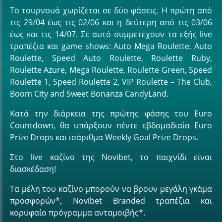
Το τουρνουά χωρίζεται σε δύο φάσεις. Η πρώτη από
τις 29/04 έως τις 02/06 και η δεύτερη από τις 03/06
έως και τις 14/07. Σε αυτό συμμετέχουν τα εξής live
τραπέζια και game shows: Auto Mega Roulette, Auto
Roulette, Speed Auto Roulette, Roulette Ruby,
Roulette Azure, Mega Roulette, Roulette Green, Speed
Roulette 1, Speed Roulette 2, VIP Roulette – The Club,
Boom City and Sweet Bonanza CandyLand.
Κατά την διάρκεια της πρώτης φάσης του Euro
Countdown, θα υπάρξουν πέντε εβδομαδιαία Euro
Prize Drops και ισάριθμα Weekly Goal Prize Drops.
Στο live καζίνο της Novibet, το παιχνίδι είναι
διασκέδαση!
Τα μέλη του καζίνο μπορούν να βρουν μεγάλη γκάμα
προσφορών*, Novibet Branded τραπέζια και
κορυφαίο πρόγραμμα ανταμοιβής*.