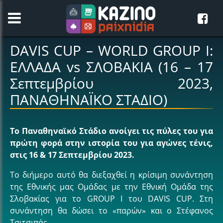
DAVIS CUP – WORLD GROUP I:
ΕΛΛΑΔΑ vs ΣΛΟΒΑΚΙΑ (16 – 17
Σεπτεμβρίου 2023,
ΠΑΝΑΘΗΝΑΪΚΟ ΣΤΑΔΙΟ)
Το Παναθηναϊκό Στάδιο ανοίγει τις πύλες του για
πρώτη φορά στην ιστορία του για αγώνες τένις,
στις 16 & 17 Σεπτεμβρίου 2023.
Το διήμερο αυτό θα διεξαχθεί η κρίσιμη συνάντηση
της Εθνικής μας Ομάδας με την Εθνική Ομάδα της
Σλοβακίας για το GROUP I του DAVIS CUP. Στη
συνάντηση θα δώσει το «παρών» και ο Στέφανος
Τσιτσιπάς.