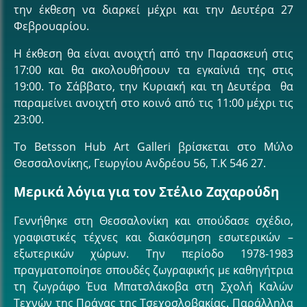
την έκθεση να διαρκεί μέχρι και την Δευτέρα 27
Φεβρουαρίου.
Η έκθεση θα είναι ανοιχτή από την Παρασκευή στις
17:00 και θα ακολουθήσουν τα εγκαίνιά της στις
19:00. To Σάββατο, την Κυριακή και τη Δευτέρα θα
παραμείνει ανοιχτή στο κοινό από τις 11:00 μέχρι τις
23:00.
To Betsson Hub Art Galleri βρίσκεται στο Μύλο
Θεσσαλονίκης, Γεωργίου Ανδρέου 56, Τ.Κ 546 27.
Μερικά λόγια για τον Στέλιο Ζαχαρούδη
Γεννήθηκε στη Θεσσαλονίκη και σπούδασε σχέδιο,
γραφιστικές τέχνες και διακόσμηση εσωτερικών –
εξωτερικών χώρων. Την περίοδο 1978-1983
πραγματοποίησε σπουδές ζωγραφικής με καθηγήτρια
τη ζωγράφο Έυα Μπατσλάκοβα στη Σχολή Καλών
Τεχνών της Πράγας της Τσεχοσλοβακίας. Παράλληλα