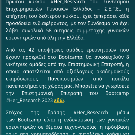
πρώτου κύκλου #Her_Research του Συνδέσμου
Επιχειρηματιών Γυναικών Ελλάδος – Σ.Ε.Γ.Ε., η
απήχηση του δεύτερου κύκλου, έχει ξεπεράσει κάθε
προσδοκία ενδιαφέροντος, με τον Σύνδεσμο να έχει
λάβει συνολικά 58 αιτήσεις συμμετοχής γυναικών
ερευνητριών από όλη την Ελλάδα.
Από τις 42 υποψήφιες ομάδες ερευνητριών που
έχουν προκριθεί στο Bootcamp, θα αναδειχθούν 8
νικήτριες ομάδες από την Επιστημονική Επιτροπή, η
οποία αποτελείται από αξιόλογους ακαδημαϊκούς
εκπρόσωπους Πανεπιστημίων από ποικίλα
πανεπιστήμια της χώρας μας. Μπορείτε να γνωρίσετε
την Επιστημονική Επιτροπή του Bootcamp
#Her_Research 2023
εδώ
.
Στόχος της δράσης #Her_Research μέσω
των Bootcamp είναι η ενδυνάμωση των γυναικών
ερευνητριών σε θέματα τεχνογνωσίας, η πρόσβαση
τους στη χρηματοδότηση, η ανταλλαγή χρήσιμων