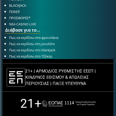
BLACKJACK
ΠΟΚΕΡ
ΠΡΟΣΦΟΡΕΣ*
ΝΕΑ CASINO LIVE
Διάβασε για το...
Πως να κερδίσω στα φρουτάκια
Πως να κερδίσω στη ρουλέτα
Πως να κερδίσω στο blackjack
Πως να κερδίσω στο Τζόκερ
21+ | ΑΡΜΟΔΙΟΣ ΡΥΘΜΙΣΤΗΣ ΕΕΕΠ |
ΚΙΝΔΥΝΟΣ ΕΘΙΣΜΟΥ & ΑΠΩΛΕΙΑΣ
ΠΕΡΙΟΥΣΙΑΣ |
ΠΑΙΞΕ ΥΠΕΥΘΥΝΑ
21+