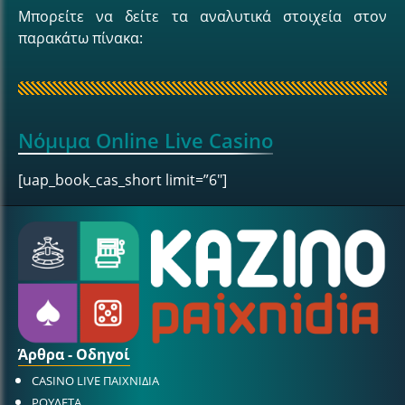
Μπορείτε να δείτε τα αναλυτικά στοιχεία στον
παρακάτω πίνακα:
Νόμιμα Online Live Casino
[uap_book_cas_short limit=”6″]
Άρθρα - Οδηγοί
CASINO LIVE ΠΑΙΧΝΙΔΙΑ
ΡΟΥΛΕΤΑ