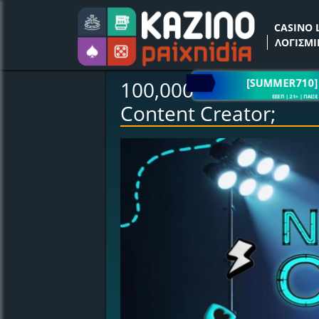
CASINO 
ΛΟΓΙΣΜ
[SUMMER710] 
100,000 Subscribers
ΕΕΕΠ | 21+ | ΠΑΙΞ
Content Creator;