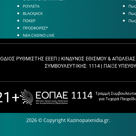
ΡΟΥΛΕΤΑ
Πως
BLACKJACK
Πως
ΠΟΚΕΡ
Πως
ΠΡΟΣΦΟΡΕΣ*
ΝΕΑ CASINO LIVE
ΜΟΔΙΟΣ ΡΥΘΜΙΣΤΗΣ ΕΕΕΠ | ΚΙΝΔΥΝΟΣ ΕΘΙΣΜΟΥ & ΑΠΩΛΕΙΑΣ
ΣΥΜΒΟΥΛΕΥΤΙΚΗΣ: 1114 |
ΠΑΙΞΕ ΥΠΕΥΘ
21+
2026 © Copyright Kazinopaixnidia.gr.