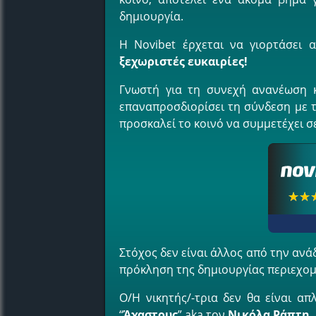
δημιουργία.
Η Novibet έρχεται να γιορτάσει 
ξεχωριστές ευκαιρίες!
Γνωστή για τη συνεχή ανανέωση κ
επαναπροσδιορίσει τη σύνδεση με τ
προσκαλεί το κοινό να συμμετέχει σ
☆☆
★★
Στόχος δεν είναι άλλος από την ανά
πρόκληση της δημιουργίας περιεχομ
Ο/Η νικητής/-τρια δεν θα είναι α
“
Άχαστους
” aka τον
Νικόλα Ράπτη,