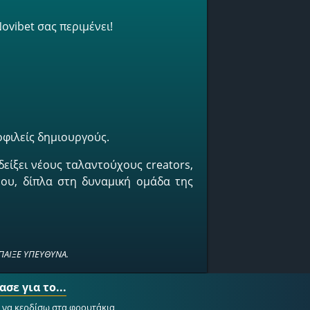
ovibet σας περιμένει!
οφιλείς δημιουργούς.
δείξει νέους ταλαντούχους creators,
νου, δίπλα στη δυναμική ομάδα της
ΠΑΙΞΕ ΥΠΕΥΘΥΝΑ.
ασε για το...
 να κερδίσω στα φρουτάκια