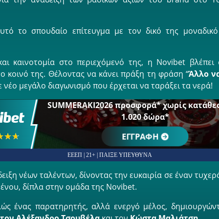
αυτό το σπουδαίο επίτευγμα με τον δικό της μοναδικ
αι καινοτομία στο περιεχόμενό της, η Novibet βλέπει 
ο κοινό της. Θέλοντας να κάνει πράξη τη φράση “
Άλλο να
ε νέο μεγάλο διαγωνισμό που έρχεται να ταράξει τα νερά!
SUMMERAKI2026 προσφορά* χωρίς κατάθε
1.020 δώρα*
☆☆☆
★★★
ΕΓΓΡΑΦΗ
ΕΕΕΠ | 21+ | ΠΑΙΞΕ ΥΠΕΥΘΥΝΑ
δειξη νέων ταλέντων, δίνοντας την ευκαιρία σε έναν τυχερό
ένου, δίπλα στην ομάδα της Novibet.
πλώς ένας παρατηρητής, αλλά ενεργό μέλος, δημιουργώντ
 τον Αλέξανδρο Τσουβέλα
και τον
Κώστα Μαλιάτση
.